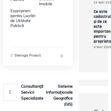
15 MAI 20
Imobile
Exproprieri
Ce este
pentru Lucrări
cadastrul
de Utilitate
și de ce
Publică
este
importan
pentru
proprieta
6 MAI 202
Sterogis Proiect
Navigare
Consultanță
Sisteme
Servicii
Informaționale
în
Specializate
Geografice
articole
(GIS)