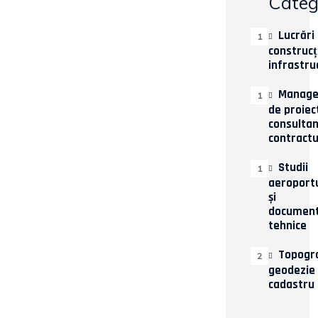
Categ
Lucrări
1
construcți
infrastru
Manag
1
de proiect
consulta
contractu
Studii
1
aeroport
și
document
tehnice
Topogra
2
geodezie 
cadastru