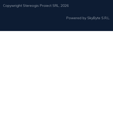
Copywright Stereogis Proiect SRL, 2026
Powered by SkyByte S.R.L.