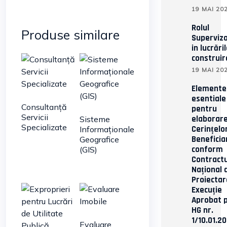
19 MAI 20
Rolul
Produse similare
Supervizo
in lucrări
construir
19 MAI 20
Elemente
esentiale
Consultanță
pentru
Servicii
elaborar
Sisteme
Specializate
Cerințelo
Informaționale
Beneficia
Geografice
conform
(GIS)
Contractu
Național 
Proiectar
Execuție
Aprobat p
HG nr.
1/10.01.20
Evaluare