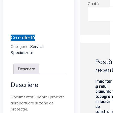
Caută
Caută
Cere ofertă
Categorie:
Servicii
Specializate
Postă
recen
Descriere
Importan
Descriere
și rolul
planurilo
topograf
Documentații pentru proiecte
în lucrări
aeroportuare și zone de
de
protecție.
construir