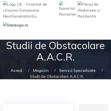
Skip
to
content
Studii de Obstacolare
A.A.C.R.
Acasă
/
Magazin
/
Servicii Specializate
/
Studii de Obstacolare A.A.C.R.