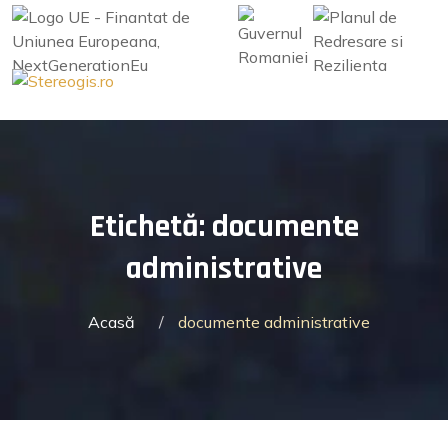
Skip
to
content
Etichetă:
documente
administrative
Acasă
/
documente administrative