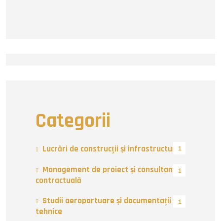
Categorii
Lucrări de construcții și infrastructură
1
Management de proiect și consultanță
1
contractuală
Studii aeroportuare și documentații
1
tehnice